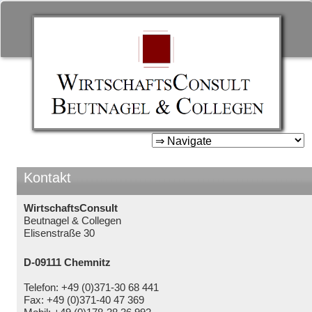
WirtschaftsConsult Beutnage
& Collegen
Zum
Inhalt
springen
Kontakt
WirtschaftsConsult
Beutnagel & Collegen
Elisenstraße 30
D-09111 Chemnitz
Telefon: +49 (0)371-30 68 441
Fax: +49 (0)371-40 47 369