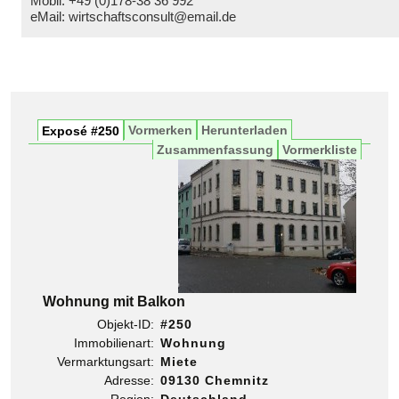
Mobil: +49 (0)178-38 36 992
eMail: wirtschaftsconsult@email.de
2-Raum-Wohnungen in Chemnitz
Vormerken
Herunterladen
Exposé #250
Zusammenfassung
Vormerkliste
Wohnung mit Balkon
Objekt-ID:
#250
Immobilienart:
Wohnung
Vermarktungsart:
Miete
Adresse:
09130 Chemnitz
Region:
Deutschland