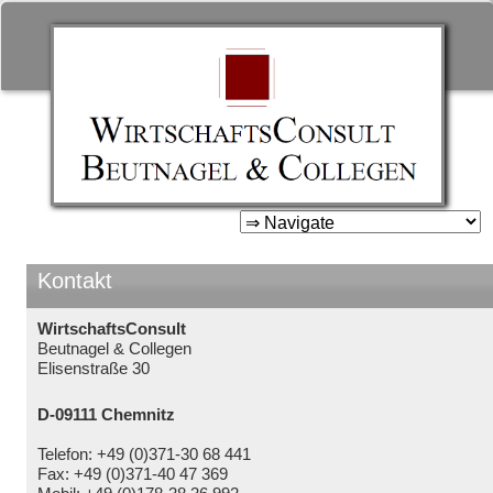
WirtschaftsConsult Beutnage
& Collegen
Zum
Inhalt
springen
Kontakt
WirtschaftsConsult
Beutnagel & Collegen
Elisenstraße 30
D-09111 Chemnitz
Telefon: +49 (0)371-30 68 441
Fax: +49 (0)371-40 47 369