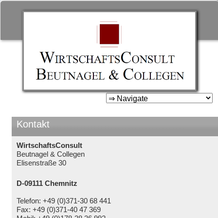
WirtschaftsConsult Beutnage
& Collegen
Zum
Inhalt
springen
Kontakt
WirtschaftsConsult
Beutnagel & Collegen
Elisenstraße 30
D-09111 Chemnitz
Telefon: +49 (0)371-30 68 441
Fax: +49 (0)371-40 47 369