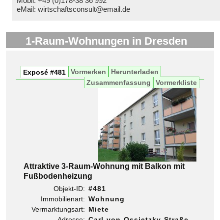
Mobil: +49 (0)178-38 36 992
eMail: wirtschaftsconsult@email.de
1-Raum-Wohnungen in Dresden
Vormerken
Herunterladen
Exposé #481
Zusammenfassung
Vormerkliste
Attraktive 3-Raum-Wohnung mit Balkon mit
Fußbodenheizung
Objekt-ID:
#481
Immobilienart:
Wohnung
Vermarktungsart:
Miete
Adresse:
Carl-von-Ossietzky-Straße