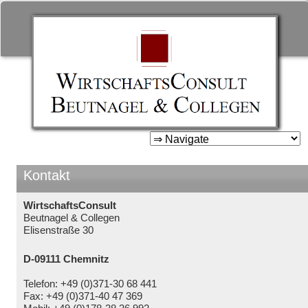
WirtschaftsConsult Beutnage
& Collegen
Zum
Inhalt
springen
Kontakt
WirtschaftsConsult
Beutnagel & Collegen
Elisenstraße 30
D-09111 Chemnitz
Telefon: +49 (0)371-30 68 441
Fax: +49 (0)371-40 47 369