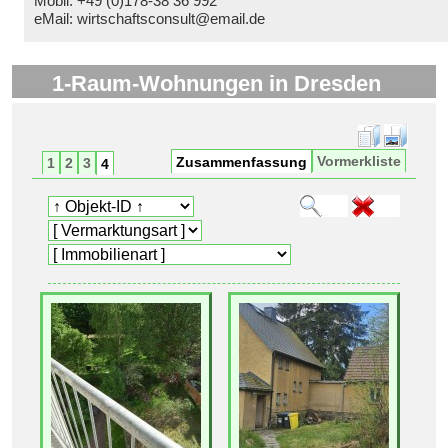
Mobil: +49 (0)178-38 36 992
eMail: wirtschaftsconsult@email.de
1-Raum-Wohnungen in Dresden
Vormerkliste
Zusammenfassung
1
2
3
4