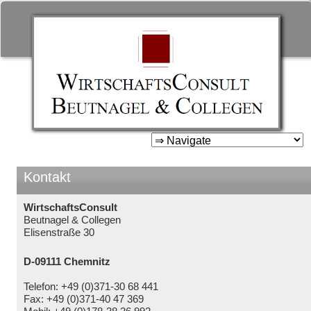
WirtschaftsConsult Beutnage
& Collegen
Zum
Inhalt
springen
Kontakt
WirtschaftsConsult
Beutnagel & Collegen
Elisenstraße 30
D-09111 Chemnitz
Telefon: +49 (0)371-30 68 441
Fax: +49 (0)371-40 47 369