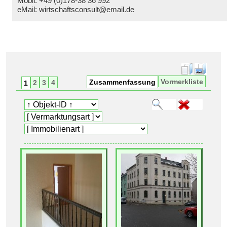
Mobil: +49 (0)178-38 36 992
eMail: wirtschaftsconsult@email.de
4-Raum-Wohnungen in Dresden
Vormerkliste
Zusammenfassung
2
3
4
1