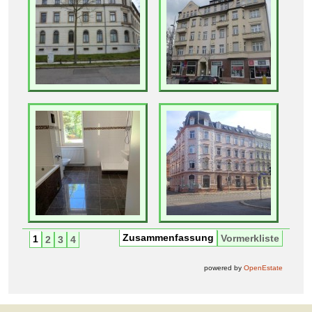
Zusammenfassung
Vormerkliste
1
2
3
4
powered by
OpenEstate