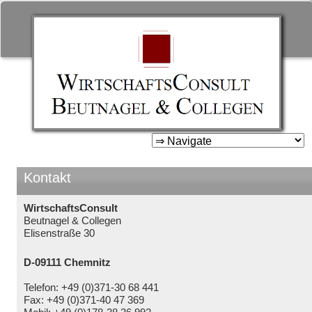
WirtschaftsConsult Beutnage
& Collegen
Zum
Inhalt
springen
Kontakt
WirtschaftsConsult
Beutnagel & Collegen
Elisenstraße 30
D-09111 Chemnitz
Telefon: +49 (0)371-30 68 441
Fax: +49 (0)371-40 47 369