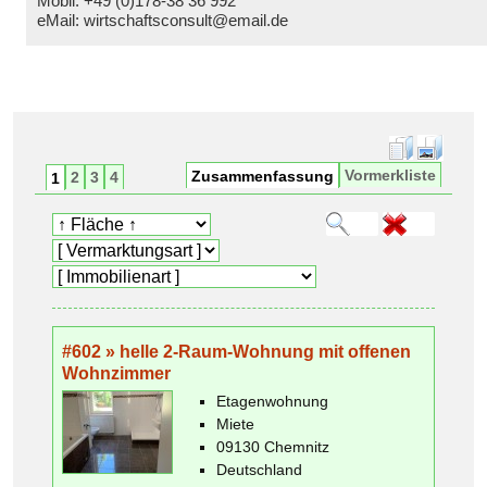
Mobil: +49 (0)178-38 36 992
eMail: wirtschaftsconsult@email.de
zimmer
Vormerkliste
Zusammenfassung
2
3
4
1
#602 » helle 2-Raum-Wohnung mit offenen
Wohnzimmer
Etagenwohnung
Miete
09130 Chemnitz
Deutschland